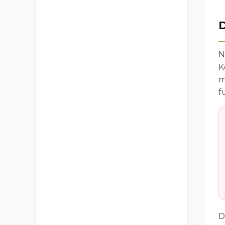
D
N
K
m
f
D