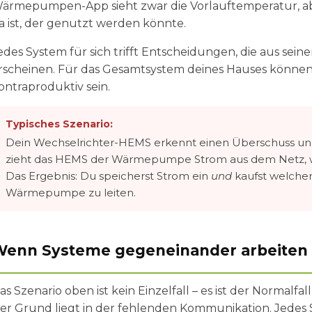
ärmepumpen-App sieht zwar die Vorlauftemperatur, abe
a ist, der genutzt werden könnte.
edes System für sich trifft Entscheidungen, die aus sein
rscheinen. Für das Gesamtsystem deines Hauses könne
ontraproduktiv sein.
Typisches Szenario:
Dein Wechselrichter-HEMS erkennt einen Überschuss und le
zieht das HEMS der Wärmepumpe Strom aus dem Netz, wei
Das Ergebnis: Du speicherst Strom ein
und
kaufst welchen
Wärmepumpe zu leiten.
enn Systeme gegeneinander arbeiten
as Szenario oben ist kein Einzelfall – es ist der Normalf
er Grund liegt in der fehlenden Kommunikation. Jedes S