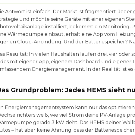
ie Antwort ist einfach: Der Markt ist fragmentiert. Jeder
trategie und möchte seine Geräte mit einer eigenen S
hotovoltaikanlage installiert, bekommt ein Monitoring-
ine Wärmepumpe einbaut, erhält eine App vom Heizung
igenen Cloud-Anbindung. Und der Batteriespeicher? Na
as Resultat: In vielen Haushalten laufen drei, vier oder 
edes mit eigener App, eigenem Dashboard und eigener L
mfassendem Energiemanagement. In der Realität ist es 
as Grundproblem: Jedes HEMS sieht nur
in Energiemanagementsystem kann nur das optimieren,
echselrichters weiß, wie viel Strom deine PV-Anlage prod
ärmepumpe gerade 3 kW zieht. Das HEMS deiner Wallb
utos – hat aber keine Ahnung, dass der Batteriespeicher i