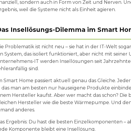
inanziell, sondern auch in Form von Zeit und Nerven. 
rgebnis, weil die Systeme nicht als Einheit agieren.
as Insellösungs-Dilemma im Smart H
ie Problematik ist nicht neu – sie hat in der IT-Welt so
in System, das isoliert funktioniert, aber nicht mit sei
nternehmens-IT werden Insellösungen seit Jahrzehnten b
ehleranfällig sind.
m Smart Home passiert aktuell genau das Gleiche. Jeder
n das man am besten nur hauseigene Produkte einbindet.
inem Hersteller kaufst. Aber wer macht das schon? Di
leichen Hersteller wie die beste Wärmepumpe. Und de
emand anderes.
as Ergebnis: Du hast die besten Einzelkomponenten – a
ede Komponente bleibt eine Insellösung.