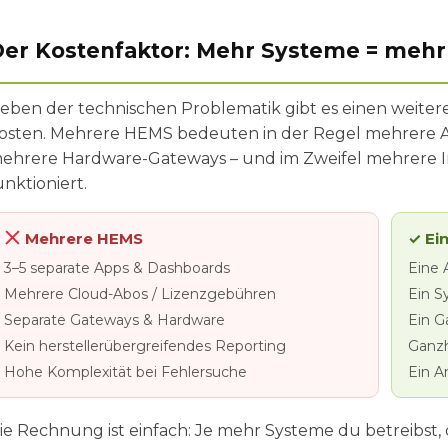
er Kostenfaktor: Mehr Systeme = meh
eben der technischen Problematik gibt es einen weiteren
osten. Mehrere HEMS bedeuten in der Regel mehrere A
ehrere Hardware-Gateways – und im Zweifel mehrere In
unktioniert.
Mehrere HEMS
✓ Ei
3–5 separate Apps & Dashboards
Eine A
Mehrere Cloud-Abos / Lizenzgebühren
Ein S
Separate Gateways & Hardware
Ein G
Kein herstellerübergreifendes Reporting
Ganzh
Hohe Komplexität bei Fehlersuche
Ein A
ie Rechnung ist einfach: Je mehr Systeme du betreibst, 