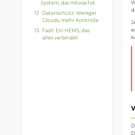
W
System, das mitwächst
d
Datenschutz: Weniger
Clouds, mehr Kontrolle
J
e
Fazit: Ein HEMS, das
k
alles verbindet
W
D
D