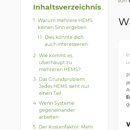
von:
Inhaltsverzeichnis
W
Warum mehrere HEMS
keinen Sinn ergeben
Dies könnte dich
auch interessieren:
E
Wie kommt es
überhaupt zu
Le
mehreren HEMS?
P
Das Grundproblem:
j
Jedes HEMS sieht nur
A
einen Teil
E
Wenn Systeme
g
gegeneinander
arbeiten
Der Kostenfaktor: Mehr