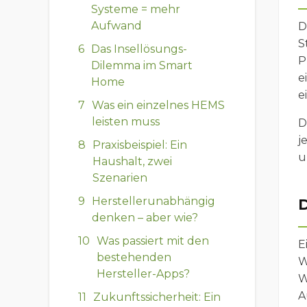
Systeme = mehr
Aufwand
D
S
Das Insellösungs-
P
Dilemma im Smart
e
Home
e
Was ein einzelnes HEMS
leisten muss
D
j
Praxisbeispiel: Ein
u
Haushalt, zwei
Szenarien
Herstellerunabhängig
D
denken – aber wie?
Was passiert mit den
E
bestehenden
W
Hersteller-Apps?
W
A
Zukunftssicherheit: Ein