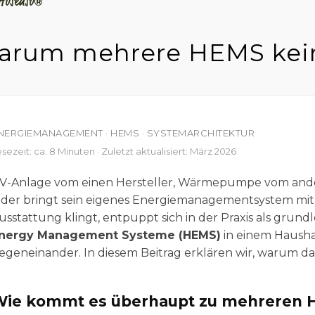
Hosenso
®
arum mehrere HEMS kein
NERGIEMANAGEMENT · HEMS · SYSTEMARCHITEKTUR
sezeit: ca. 8 Minuten · Zuletzt aktualisiert: März 2026
V-Anlage vom einen Hersteller, Wärmepumpe vom ander
eder bringt sein eigenes Energiemanagementsystem mit
usstattung klingt, entpuppt sich in der Praxis als gru
nergy Management Systeme (HEMS)
in einem Hausha
egeneinander. In diesem Beitrag erklären wir, warum das 
Wie kommt es überhaupt zu mehreren 