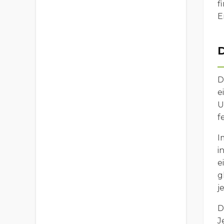
f
E
D
D
e
U
f
I
i
e
g
j
D
J