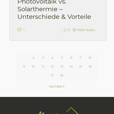
Photovoltaik vs.
Solarthermie –
Unterschiede & Vorteile
1
0
Mehr lesen
1
2
3
4
5
6
7
8
9
10
11
12
13
14
15
16
17
18
nächste