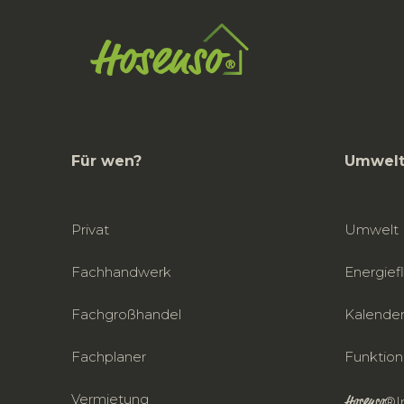
Für wen?
Umwelt
Privat
Umwelt
Fachhandwerk
Energief
Fachgroßhandel
Kalende
Fachplaner
Funktio
Vermietung
Hosenso
®In