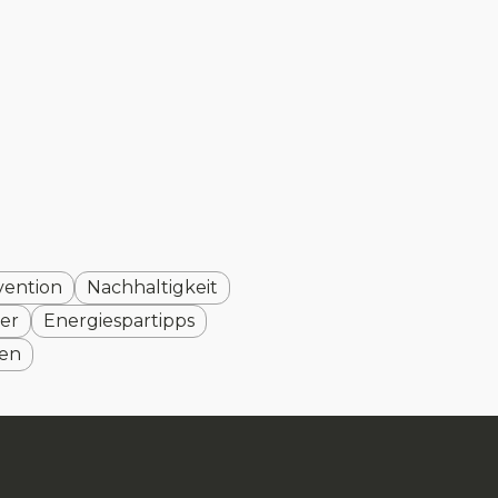
vention
Nachhaltigkeit
er
Energiespartipps
nen